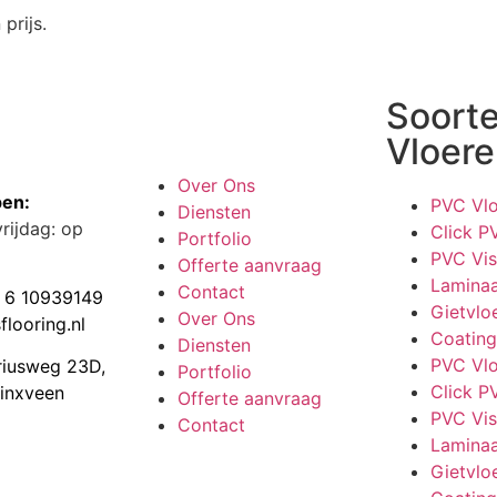
prijs.
Soort
Vloere
Over Ons
en:
PVC Vlo
Diensten
rijdag: op
Click P
Portfolio
PVC Vis
Offerte aanvraag
Laminaa
Contact
 6 10939149
Gietvlo
Over Ons
flooring.nl
Coating
Diensten
PVC Vlo
riusweg 23D,
Portfolio
Click P
inxveen
Offerte aanvraag
PVC Vis
Contact
Laminaa
Gietvlo