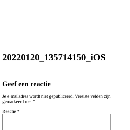
Ga
naar
de
inhoud
20220120_135714150_iOS
Geef een reactie
Je e-mailadres wordt niet gepubliceerd.
Vereiste velden zijn
gemarkeerd met
*
Reactie
*