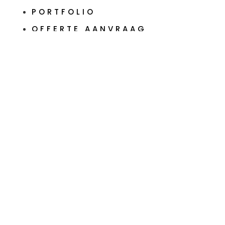
PORTFOLIO
OFFERTE AANVRAAG
CONTACT
OVER ONS
DIENSTEN
PORTFOLIO
OFFERTE AANVRAAG
CONTACT
Showroom open:
Maandag tot vrijdag: op afspraak
Telefoon:
+31 6 10939149
Email:
info@rsflooring.nl