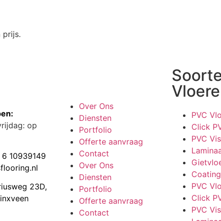
prijs.
Soort
Vloere
Over Ons
en:
PVC Vlo
Diensten
rijdag: op
Click P
Portfolio
PVC Vis
Offerte aanvraag
Laminaa
Contact
 6 10939149
Gietvlo
Over Ons
flooring.nl
Coating
Diensten
PVC Vlo
riusweg 23D,
Portfolio
Click P
inxveen
Offerte aanvraag
PVC Vis
Contact